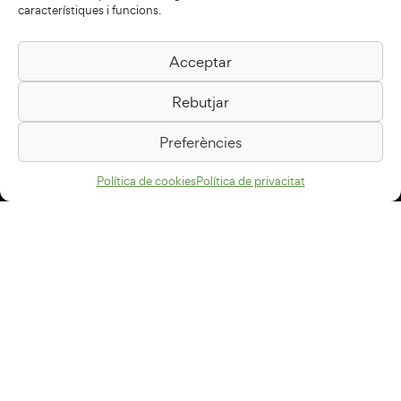
característiques i funcions.
Acceptar
Biblioteca Pilarin Bayés
Rebutjar
Passeig de la Generalitat, 1
08500 Vic
Preferències
Com arribar
Política de cookies
Política de privacitat
Avís legal
Política de privacitat
Política de cookies
Disseny web
+34 93 883 33 25
Col·laboradors: