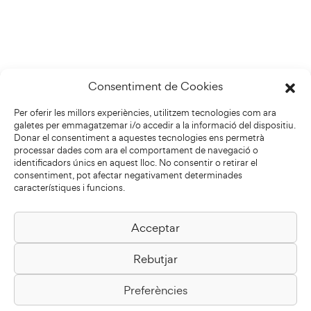
Consentiment de Cookies
Per oferir les millors experiències, utilitzem tecnologies com ara
galetes per emmagatzemar i/o accedir a la informació del dispositiu.
Donar el consentiment a aquestes tecnologies ens permetrà
processar dades com ara el comportament de navegació o
identificadors únics en aquest lloc. No consentir o retirar el
consentiment, pot afectar negativament determinades
característiques i funcions.
Acceptar
Biblioteca Pilarin Bayés
Rebutjar
Passeig de la Generalitat, 1
08500 Vic
Preferències
Com arribar