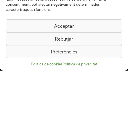
consentiment, pot afectar negativament determinades
característiques i funcions.
Acceptar
Biblioteca Pilarin Bayés
Rebutjar
Passeig de la Generalitat, 1
08500 Vic
Preferències
Com arribar
Política de cookies
Política de privacitat
Avís legal
Política de privacitat
Política de cookies
Disseny web
+34 93 883 33 25
Col·laboradors: