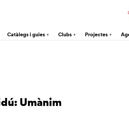
Catàlegs i guies
Clubs
Projectes
Ag
ridú: Umànim