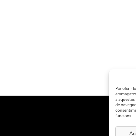
Per oferir 
emmagatzema
a aquestes
de navegaci
consentime
funcions.
Ac