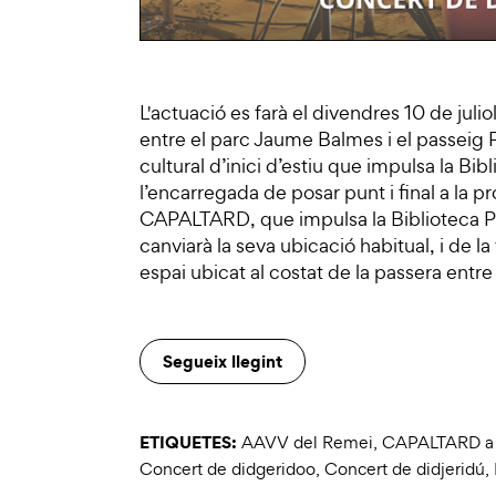
L'actuació es farà el divendres 10 de julio
entre el parc Jaume Balmes i el passeig P
cultural d’inici d’estiu que impulsa la B
l’encarregada de posar punt i final a la pr
CAPALTARD, que impulsa la Biblioteca Pil
canviarà la seva ubicació habitual, i de l
espai ubicat al costat de la passera entr
Segueix llegint
ETIQUETES:
AAVV del Remei
,
CAPALTARD a la
Concert de didgeridoo
,
Concert de didjeridú
,