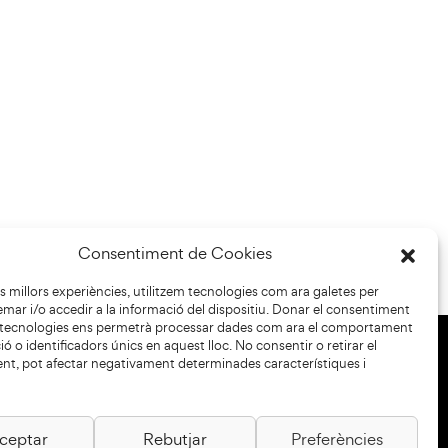
Consentiment de Cookies
les millors experiències, utilitzem tecnologies com ara galetes per
r i/o accedir a la informació del dispositiu. Donar el consentiment
 tecnologies ens permetrà processar dades com ara el comportament
ó o identificadors únics en aquest lloc. No consentir o retirar el
nt, pot afectar negativament determinades característiques i
+34 93 883 33 25
Col·laboradors:
ceptar
Rebutjar
Preferències