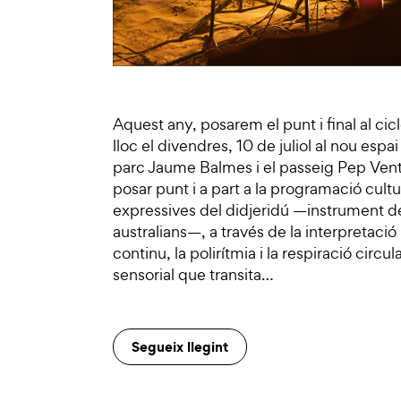
Aquest any, posarem el punt i final al c
lloc el divendres, 10 de juliol al nou espa
parc Jaume Balmes i el passeig Pep Vent
posar punt i a part a la programació cultu
expressives del didjeridú —instrument de 
australians—, a través de la interpretació
continu, la polirítmia i la respiració circ
sensorial que transita…
Segueix llegint