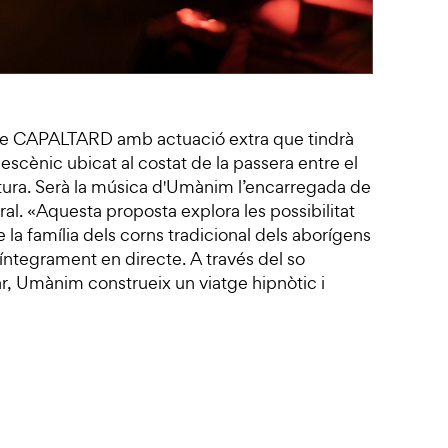
icle CAPALTARD amb actuació extra que tindrà
i escènic ubicat al costat de la passera entre el
ura. Serà la música d'Umànim l’encarregada de
ral. «Aquesta proposta explora les possibilitat
la família dels corns tradicional dels aborígens
 íntegrament en directe. A través del so
ular, Umànim construeix un viatge hipnòtic i