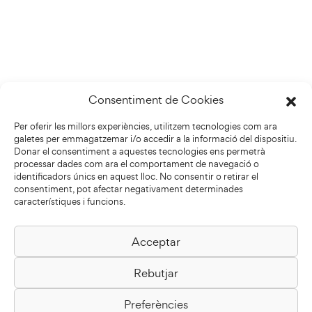
Consentiment de Cookies
Per oferir les millors experiències, utilitzem tecnologies com ara
galetes per emmagatzemar i/o accedir a la informació del dispositiu.
Donar el consentiment a aquestes tecnologies ens permetrà
processar dades com ara el comportament de navegació o
identificadors únics en aquest lloc. No consentir o retirar el
consentiment, pot afectar negativament determinades
característiques i funcions.
Acceptar
Biblioteca Pilarin Bayés
Rebutjar
Passeig de la Generalitat, 1
08500 Vic
Preferències
Com arribar