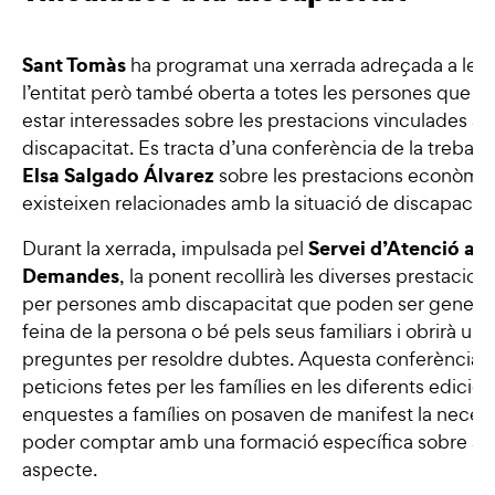
Sant Tomàs
ha programat una xerrada adreçada a les 
l’entitat però també oberta a totes les persones que h
estar interessades sobre les prestacions vinculades a l
discapacitat. Es tracta d’una conferència de la treballa
Elsa Salgado Álvarez
sobre les prestacions econòmi
existeixen relacionades amb la situació de discapacita
Servei d’Atenció a le
Durant la xerrada, impulsada pel
Demandes
, la ponent recollirà les diverses prestacion
per persones amb discapacitat que poden ser generad
feina de la persona o bé pels seus familiars i obrirà un 
preguntes per resoldre dubtes. Aquesta conferència r
peticions fetes per les famílies en les diferents edicion
enquestes a famílies on posaven de manifest la necess
poder comptar amb una formació específica sobre aq
aspecte.