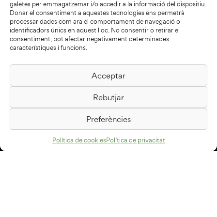
galetes per emmagatzemar i/o accedir a la informació del dispositiu.
Donar el consentiment a aquestes tecnologies ens permetrà
processar dades com ara el comportament de navegació o
identificadors únics en aquest lloc. No consentir o retirar el
consentiment, pot afectar negativament determinades
característiques i funcions.
Acceptar
Biblioteca Pilarin Bayés
Rebutjar
Passeig de la Generalitat, 1
08500 Vic
Preferències
Com arribar
Política de cookies
Política de privacitat
Avís legal
Política de privacitat
Política de cookies
Disseny web
+34 93 883 33 25