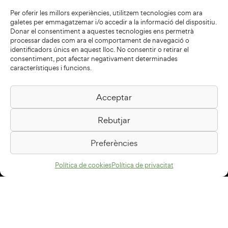
Per oferir les millors experiències, utilitzem tecnologies com ara
galetes per emmagatzemar i/o accedir a la informació del dispositiu.
Donar el consentiment a aquestes tecnologies ens permetrà
processar dades com ara el comportament de navegació o
identificadors únics en aquest lloc. No consentir o retirar el
consentiment, pot afectar negativament determinades
característiques i funcions.
Acceptar
Biblioteca Pilarin Bayés
Rebutjar
Passeig de la Generalitat, 1
08500 Vic
Preferències
Com arribar
Política de cookies
Política de privacitat
Avís legal
Política de privacitat
Política de cookies
Disseny web
+34 93 883 33 25