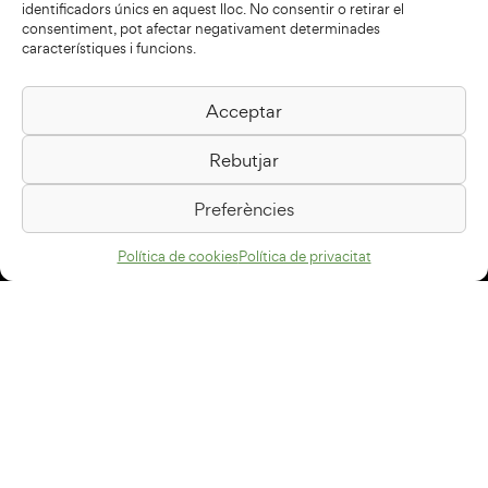
identificadors únics en aquest lloc. No consentir o retirar el
consentiment, pot afectar negativament determinades
característiques i funcions.
Acceptar
Biblioteca Pilarin Bayés
Rebutjar
Passeig de la Generalitat, 1
08500 Vic
Preferències
Com arribar
Política de cookies
Política de privacitat
Avís legal
Política de privacitat
Política de cookies
Disseny web
+34 93 883 33 25
Col·laboradors: