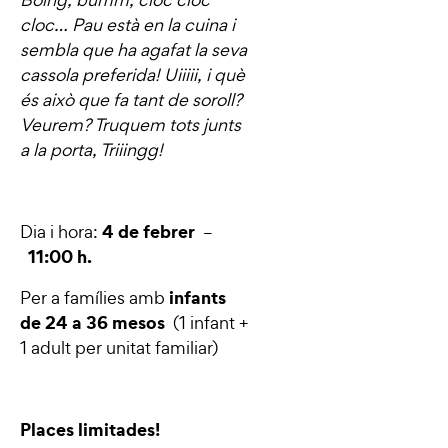
cloc… Pau està en la cuina i
sembla que ha agafat la seva
cassola preferida! Uiiiii, i què
és això que fa tant de soroll?
Veurem? Truquem tots junts
a la porta, Triiingg!
4 de febrer
Dia i hora:
–
11:00 h.
infants
Per a famílies amb
de 24 a 36 mesos
(1 infant +
1 adult per unitat familiar)
Places limitades!