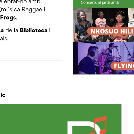
celebrar-ho amb
(música Reggae i
 Frogs
.
sa
Biblioteca
de la
i
als.
Vic