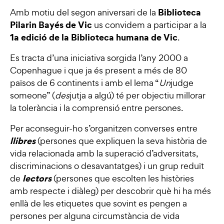
Biblioteca
Amb motiu del segon aniversari de la
Pilarin Bayés de Vic
us convidem a participar a la
1a edició de la Biblioteca humana de Vic
.
Es tracta d’una iniciativa sorgida l’any 2000 a
Copenhague i que ja és present a més de 80
països de 6 continents i amb el lema “
Un
judge
someone” (
des
jutja a algú) té per objectiu millorar
la tolerància i la comprensió entre persones.
Per aconseguir-ho s’organitzen converses entre
llibres
(persones que expliquen la seva història de
vida relacionada amb la superació d’adversitats,
discriminacions o desavantatges) i un grup reduït
lectors
de
(persones que escolten les històries
amb respecte i diàleg) per descobrir què hi ha més
enllà de les etiquetes que sovint es pengen a
persones per alguna circumstància de vida