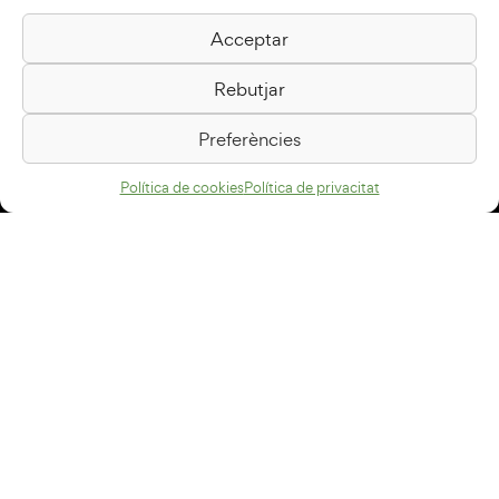
Acceptar
Biblioteca Pilarin Bayés
Rebutjar
Passeig de la Generalitat, 1
08500 Vic
Preferències
Com arribar
Política de cookies
Política de privacitat
Avís legal
Política de privacitat
Política de cookies
Disseny web
+34 93 883 33 25
Col·laboradors:
Subscriu-te al newsletter