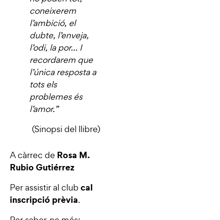
coneixerem
l’ambició, el
dubte, l’enveja,
l’odi, la por… I
recordarem que
l’única resposta a
tots els
problemes és
l’amor.”
(Sinopsi del llibre)
Rosa M.
A càrrec de
Rubio Gutiérrez
cal
Per assistir al club
inscripció prèvia
.
Per saber-ne més: