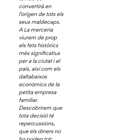
convertirà en
l’origen de tots els
seus maldecaps.
A La merceria
viurem de prop
els fets històrics
més significatius
per a la ciutat i el
país, així com els
daltabaixos
econòmics de la
petita empresa
familiar.
Descobrirem que
tota decisió té
repercussions,
que els diners no
ho poden tot;