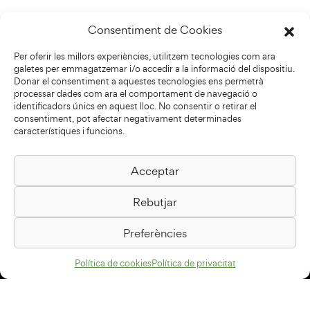
Consentiment de Cookies
Per oferir les millors experiències, utilitzem tecnologies com ara
galetes per emmagatzemar i/o accedir a la informació del dispositiu.
Donar el consentiment a aquestes tecnologies ens permetrà
processar dades com ara el comportament de navegació o
identificadors únics en aquest lloc. No consentir o retirar el
consentiment, pot afectar negativament determinades
característiques i funcions.
Acceptar
Biblioteca Pilarin Bayés
Rebutjar
Passeig de la Generalitat, 1
08500 Vic
Preferències
Com arribar
Política de cookies
Política de privacitat
Avís legal
Política de privacitat
Política de cookies
Disseny web