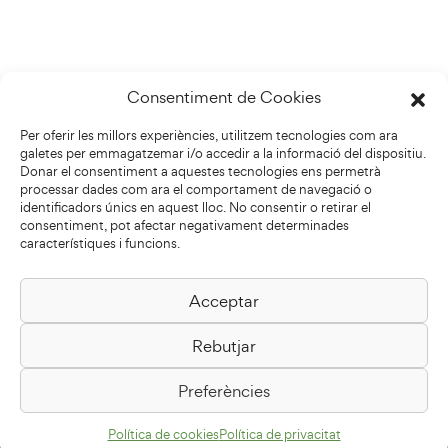
Consentiment de Cookies
Per oferir les millors experiències, utilitzem tecnologies com ara
galetes per emmagatzemar i/o accedir a la informació del dispositiu.
Donar el consentiment a aquestes tecnologies ens permetrà
processar dades com ara el comportament de navegació o
identificadors únics en aquest lloc. No consentir o retirar el
consentiment, pot afectar negativament determinades
característiques i funcions.
Acceptar
Biblioteca Pilarin Bayés
Rebutjar
Passeig de la Generalitat, 1
08500 Vic
Preferències
Com arribar
Política de cookies
Política de privacitat
Avís legal