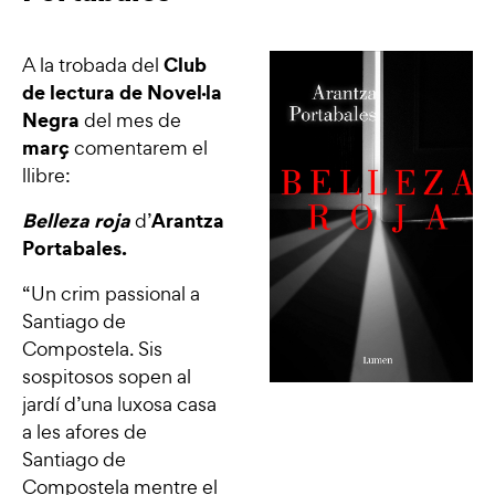
Club
A la trobada del
de lectura de Novel·la
Negra
del mes de
març
comentarem el
llibre:
Belleza roja
Arantza
d’
Portabales.
“Un crim passional a
Santiago de
Compostela. Sis
sospitosos sopen al
jardí d’una luxosa casa
a les afores de
Santiago de
Compostela mentre el