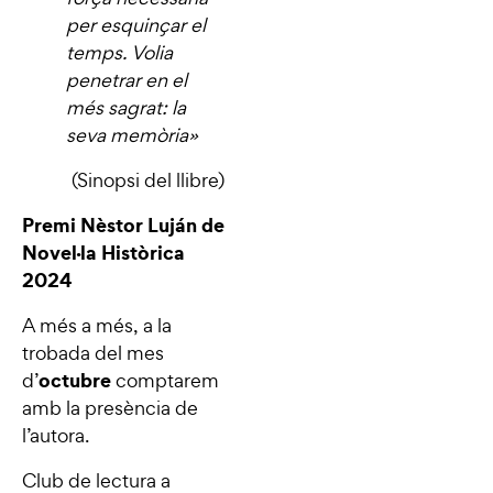
per esquinçar el
temps. Volia
penetrar en el
més sagrat: la
seva memòria
»
(Sinopsi del llibre)
Premi Nèstor Luján de
Novel·la Històrica
2024
A més a més, a la
trobada del mes
octubre
d’
comptarem
amb la presència de
l’autora.
Club de lectura a