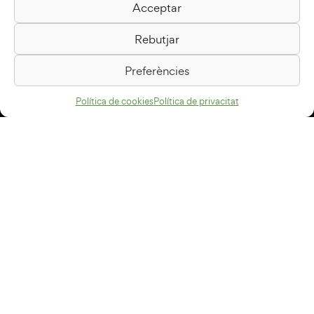
Acceptar
Biblioteca Pilarin Bayés
Rebutjar
Passeig de la Generalitat, 1
08500 Vic
Preferències
Com arribar
Política de cookies
Política de privacitat
Avís legal
Política de privacitat
Política de cookies
Disseny web
+34 93 883 33 25
Col·laboradors:
Subscriu-te al newsletter