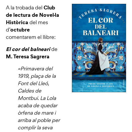
Club
A la trobada del
de lectura de Novel·la
Històrica
del mes
octubre
d’
comentarem el llibre:
El cor del balneari
de
M. Teresa Sagrera
«Primavera del
1919, plaça de la
Font del Lleó,
Caldes de
Montbui. La Lola
acaba de quedar
òrfena de mare i
arriba al poble per
complir la seva