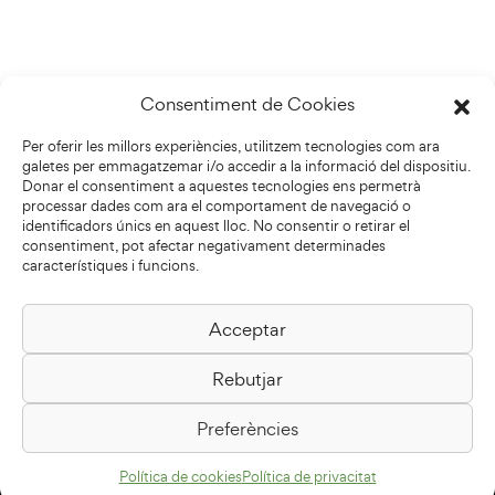
Consentiment de Cookies
Per oferir les millors experiències, utilitzem tecnologies com ara
galetes per emmagatzemar i/o accedir a la informació del dispositiu.
Donar el consentiment a aquestes tecnologies ens permetrà
processar dades com ara el comportament de navegació o
identificadors únics en aquest lloc. No consentir o retirar el
consentiment, pot afectar negativament determinades
característiques i funcions.
Acceptar
Biblioteca Pilarin Bayés
Rebutjar
Passeig de la Generalitat, 1
08500 Vic
Preferències
Com arribar
Política de cookies
Política de privacitat
Avís legal