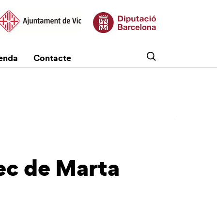
enda
Contacte
c de Marta