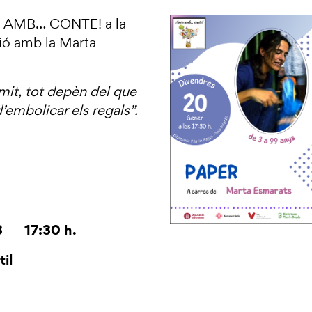
EU AMB… CONTE! a la
sió amb la Marta
ímit, tot depèn del que
embolicar els regals”.
3
17:30 h.
–
til