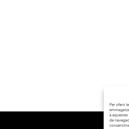
Per oferir 
emmagatzema
a aquestes
de navegaci
consentime