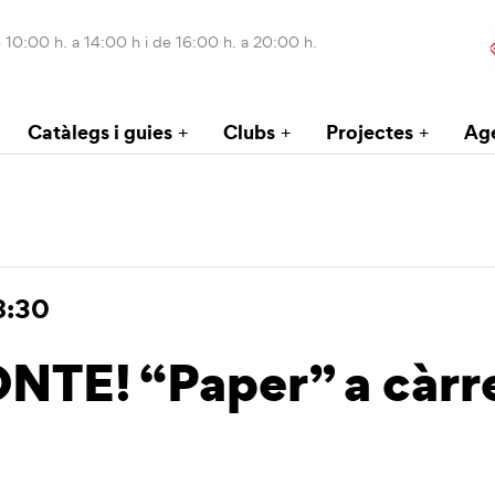
 10:00 h. a 14:00 h i de 16:00 h. a 20:00 h.
Catàlegs i guies
Clubs
Projectes
Ag
8:30
E! “Paper” a càrre