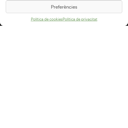
08500 Vic
Preferències
Com arribar
Política de cookies
Política de privacitat
Avís legal
Política de privacitat
Política de cookies
Disseny web
+34 93 883 33 25
Col·laboradors:
Subscriu-te al newsletter