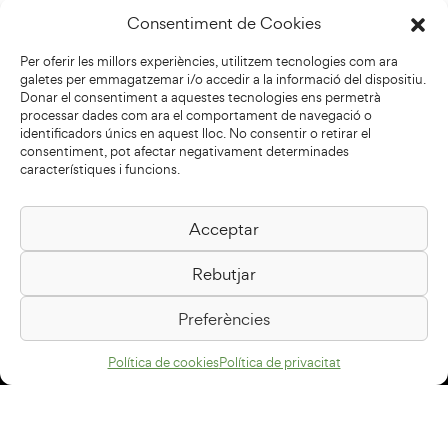
Consentiment de Cookies
Per oferir les millors experiències, utilitzem tecnologies com ara
galetes per emmagatzemar i/o accedir a la informació del dispositiu.
Donar el consentiment a aquestes tecnologies ens permetrà
processar dades com ara el comportament de navegació o
identificadors únics en aquest lloc. No consentir o retirar el
consentiment, pot afectar negativament determinades
característiques i funcions.
Acceptar
Biblioteca Pilarin Bayés
Rebutjar
Passeig de la Generalitat, 1
08500 Vic
Preferències
Com arribar
Política de cookies
Política de privacitat
Avís legal
Política de privacitat
Política de cookies
Disseny web