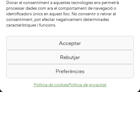
Donar el consentiment a aquestes tecnologies ens permetrà
processar dades com ara el comportament de navegació o
identificadors únics en aquest lloc. No consentir o retirar el
consentiment, pot afectar negativament determinades
característiques i funcions.
Acceptar
Biblioteca Pilarin Bayés
Rebutjar
Passeig de la Generalitat, 1
08500 Vic
Preferències
Com arribar
Política de cookies
Política de privacitat
Avís legal
Política de privacitat
Política de cookies
Disseny web
+34 93 883 33 25
Col·laboradors: