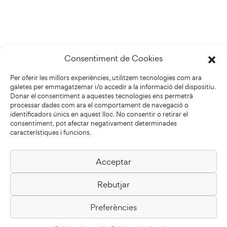
Consentiment de Cookies
Per oferir les millors experiències, utilitzem tecnologies com ara
galetes per emmagatzemar i/o accedir a la informació del dispositiu.
Donar el consentiment a aquestes tecnologies ens permetrà
processar dades com ara el comportament de navegació o
identificadors únics en aquest lloc. No consentir o retirar el
consentiment, pot afectar negativament determinades
característiques i funcions.
Acceptar
Biblioteca Pilarin Bayés
Rebutjar
Passeig de la Generalitat, 1
08500 Vic
Preferències
Com arribar