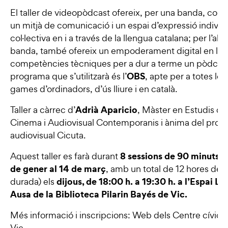
El taller de videopòdcast ofereix, per una banda, conè
un mitjà de comunicació i un espai d’expressió individu
col·lectiva en i a través de la llengua catalana; per l’altr
banda, també ofereix un empoderament digital en les
competències tècniques per a dur a terme un pòdcast
OBS
programa que s’utilitzarà és l’
, apte per a totes les
games d’ordinadors, d’ús lliure i en català.
Adrià Aparicio
Taller a càrrec d’
, Màster en Estudis de
Cinema i Audiovisual Contemporanis i ànima del proje
audiovisual
Cicuta
.
8 sessions de 90 minuts
Aquest taller es farà durant
(
de gener al 14 de març
, amb un total de 12 hores de
dijous, de 18:00 h. a 19:30 h. a l’Espai La
durada) els
Ausa de la Biblioteca Pilarin Bayés de Vic.
Més informació i inscripcions: Web dels
Centre cívics
Vic