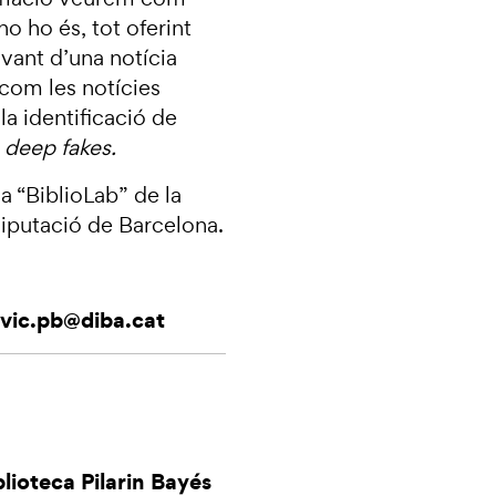
no ho és, tot oferint
avant d’una notícia
 com les notícies
 la identificació de
s
deep fakes.
a “BiblioLab” de la
Diputació de Barcelona.
.vic.pb@diba.cat
lioteca Pilarin Bayés