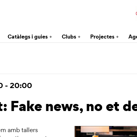
Catàlegs i guies
Clubs
Projectes
Ag
0
-
20:00
t: Fake news, no et d
em amb tallers