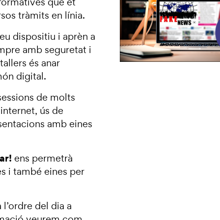
s formatives que et
sos tràmits en línia.
eu dispositiu i aprèn a
sempre amb seguretat i
tallers és anar
ón digital.
sessions de molts
internet, ús de
esentacions amb eines
ar!
ens permetrà
es i també eines per
 l’ordre del dia a
ormació veurem com