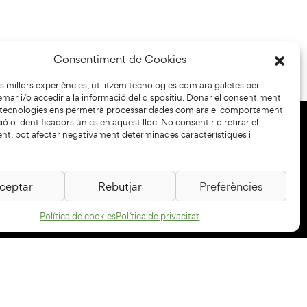
Consentiment de Cookies
les millors experiències, utilitzem tecnologies com ara galetes per
r i/o accedir a la informació del dispositiu. Donar el consentiment
 tecnologies ens permetrà processar dades com ara el comportament
ó o identificadors únics en aquest lloc. No consentir o retirar el
nt, pot afectar negativament determinades característiques i
+34 93 883 33 25
Col·laboradors:
ceptar
Rebutjar
Preferències
Política de cookies
Política de privacitat
Subscriu-te al newsletter