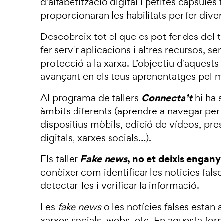
d’alfabetització digital i petites càpsule
proporcionaran les habilitats per fer diver
Descobreix tot el que es pot fer des del t
fer servir aplicacions i altres recursos, 
protecció a la xarxa. L’objectiu d’aquests 
avançant en els teus aprenentatges pel m
Connecta’t
Al programa de tallers
hi ha 
àmbits diferents (aprendre a navegar per 
dispositius mòbils, edició de vídeos, pr
digitals, xarxes socials…).
Fake news
, no et deixis engany
Els taller
conèixer com identificar les noticies fals
detectar-les i verificar la informació.
Les
fake news
o les notícies falses estan a
xarxes socials, webs, etc. En aquesta f