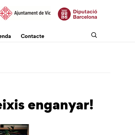
enda
Contacte
eixis enganyar!