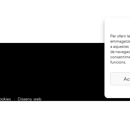
Per oferir 
emmagatzema
a aquestes
de navegaci
consentime
funcions.
Ac
ookies
Disseny web