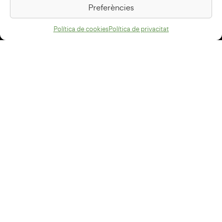
08500 Vic
Preferències
Com arribar
Política de cookies
Política de privacitat
Avís legal
Política de privacitat
Política de cookies
Disseny web
+34 93 883 33 25
Col·laboradors:
Subscriu-te al newsletter