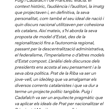
Puig i Cadafalch i de Francesc Macià: el
context històric, l’audiència i l’auditori, la imatge
que projectaven i, en definitiva, la seva
personalitat, com també el seu ideal de nació i
quin discurs nacional utilitzaven per cohesionar
els catalans. Així mateix, s’hi aborda la seva
proposta de model d’Estat, des de la
regionalització fins a l’autonomia regional,
passant per la descentralització administrativa,
el federalisme, l’imperialisme o d’altres models
d’Estat compost. L’anàlisi dels discursos dels
presidents ens acosta al seu pensament i a la
seva obra política. Prat de la Riba va ser un
jove-vell, un ideòleg que va amalgamar els
diversos corrents catalanistes i que va dur a
terme un projecte polític tangible. Puig i
Cadafalch va ser un arquitecte pragmàtic que
va aplicar els ideals de Prat per nacionalitzar el