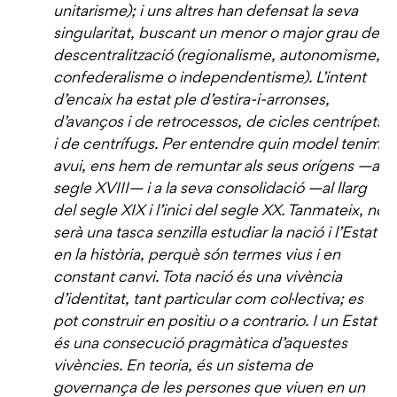
unitarisme); i uns altres han defensat la seva
singularitat, buscant un menor o major grau de
descentralització (regionalisme, autonomisme,
confederalisme o independentisme). L’intent
d’encaix ha estat ple d’estira-i-arronses,
d’avanços i de retrocessos, de cicles centrípets
i de centrífugs. Per entendre quin model tenim
avui, ens hem de remuntar als seus orígens —al
segle XVIII— i a la seva consolidació —al llarg
del segle XIX i l’inici del segle XX. Tanmateix, no
serà una tasca senzilla estudiar la nació i l’Estat
en la història, perquè són termes vius i en
constant canvi. Tota nació és una vivència
d’identitat, tant particular com col·lectiva; es
pot construir en positiu o a contrario. I un Estat
és una consecució pragmàtica d’aquestes
vivències. En teoria, és un sistema de
governança de les persones que viuen en un