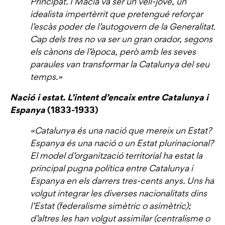
Principat. I Macià va ser un vell-jove, un
idealista impertèrrit que pretengué reforçar
l’escàs poder de l’autogovern de la Generalitat.
Cap dels tres no va ser un gran orador, segons
els cànons de l’època, però amb les seves
paraules van transformar la Catalunya del seu
temps.»
Nació i estat. L’intent d’encaix entre Catalunya i
Espanya
(1833-1933)
«Catalunya és una nació que mereix un Estat?
Espanya és una nació o un Estat plurinacional?
El model d’organització territorial ha estat la
principal pugna política entre Catalunya i
Espanya en els darrers tres-cents anys. Uns han
volgut integrar les diverses nacionalitats dins
l’Estat (federalisme simètric o asimètric);
d’altres les han volgut assimilar (centralisme o