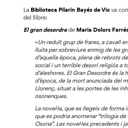
Biblioteca Pilarin Bayés de Vic
La
us con
del llibre:
El gran desordre
Maria Dolors Farrés
de
«
Un reduït grup de frares, a cavall en
lluita per sobreviure enmig de les gr
d’aquella època, plena de rebrots de 
social i un terrible desori religiós a
d’aleshores. El Gran Desordre és la hi
d’època, de la mort anunciada del m
Llorenç, situat a les portes de les in
osonenques.
La novel·la, que es llegeix de forma 
que es podria anomenar “trilogia de 
Osona”. Les novel·les precedents i j