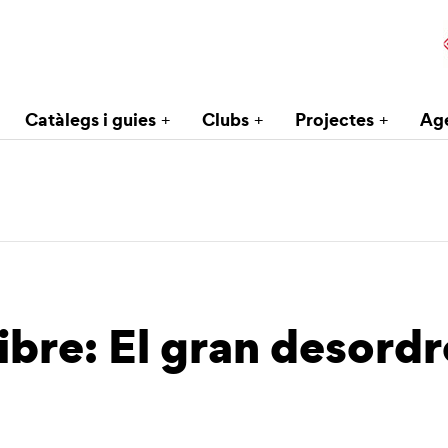
Catàlegs i guies
Clubs
Projectes
Ag
libre: El gran desord