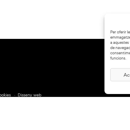
Per oferir 
emmagatzema
a aquestes
de navegaci
consentime
funcions.
Ac
ookies
Disseny web