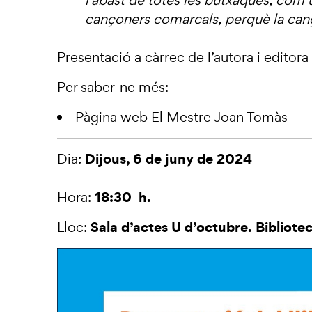
l’abast de totes les butxaques, com
cançoners comarcals, perquè la canç
Presentació a càrrec de l’autora i editora
Per saber-ne més:
Pàgina web
El Mestre Joan Tomàs
Dijous, 6 de juny de 2024
Dia:
18:30 h.
Hora:
Sala d’actes U d’octubre. Bibliotec
Lloc: