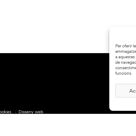
Per oferir 
emmagatzema
a aquestes
de navegaci
consentime
funcions.
Ac
ookies
Disseny web