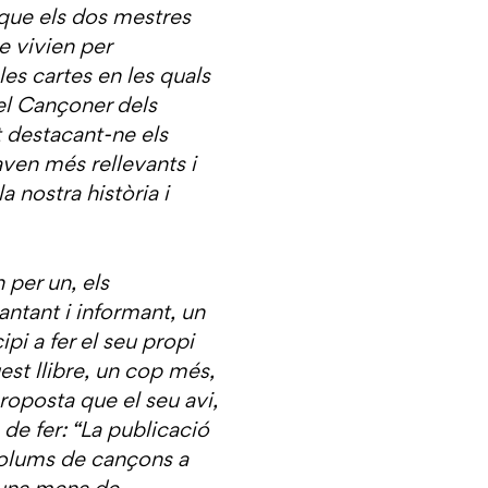
t que els dos mestres
e vivien per
les cartes en les quals
el Cançoner dels
t destacant-ne els
ven més rellevants i
 nostra història i
per un, els
ntant i informant, un
i a fer el seu propi
st llibre, un cop més,
roposta que el seu avi,
 de fer: “La publicació
olums de cançons a