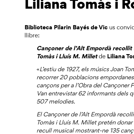
Liliana Tomàs i 
Biblioteca Pilarin Bayés de Vic
us convid
llibre:
Cançoner de l’Alt Empordà recollit 
Tomàs i Lluís M. Millet
Liliana T
de
«
L’estiu de 1927, els músics Joan Tom
recorrer 20 poblacions empordanese
cançons per a l’Obra del Cançoner P
Van entrevistar 62 informants dels q
507 melodies.
El Cançoner de l’Alt Empordà recolli
Tomàs i Lluís M. Millet pretén donar
recull musical mostrant-ne 135 canç