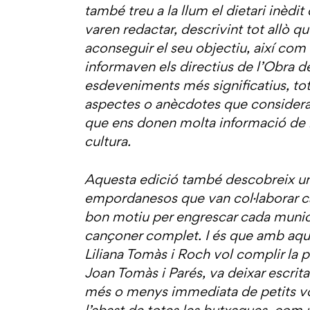
també treu a la llum el dietari inèdi
varen redactar, descrivint tot allò qu
aconseguir el seu objectiu, així com 
informaven els directius de l’Obra d
esdeveniments més significatius, to
aspectes o anècdotes que considera
que ens donen molta informació de la
cultura.
Aquesta edició també descobreix un 
empordanesos que van col·laborar ca
bon motiu per engrescar cada municip
cançoner complet. I és que amb aque
Liliana Tomàs i Roch vol complir la p
Joan Tomàs i Parés, va deixar escrita
més o menys immediata de petits v