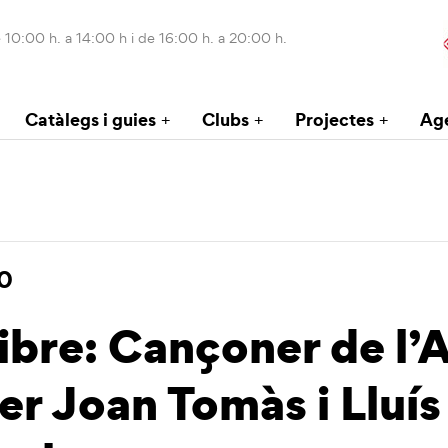
 10:00 h. a 14:00 h i de 16:00 h. a 20:00 h.
Catàlegs i guies
Clubs
Projectes
Ag
0
libre: Cançoner de l
per Joan Tomàs i Lluís