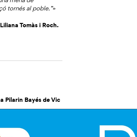
 una mena de
ó tornés al poble.”
»
Liliana Tomàs i Roch.
a Pilarin Bayés de Vic