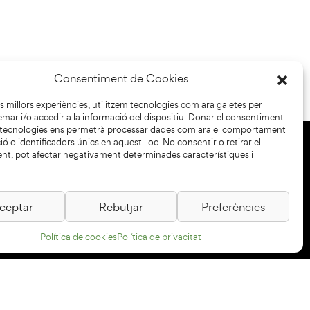
Consentiment de Cookies
les millors experiències, utilitzem tecnologies com ara galetes per
r i/o accedir a la informació del dispositiu. Donar el consentiment
 tecnologies ens permetrà processar dades com ara el comportament
ó o identificadors únics en aquest lloc. No consentir o retirar el
nt, pot afectar negativament determinades característiques i
+34 93 883 33 25
Col·laboradors:
ceptar
Rebutjar
Preferències
Política de cookies
Política de privacitat
Subscriu-te al newsletter