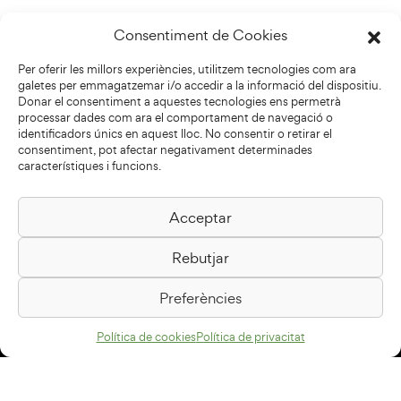
Consentiment de Cookies
Per oferir les millors experiències, utilitzem tecnologies com ara
galetes per emmagatzemar i/o accedir a la informació del dispositiu.
Donar el consentiment a aquestes tecnologies ens permetrà
processar dades com ara el comportament de navegació o
identificadors únics en aquest lloc. No consentir o retirar el
consentiment, pot afectar negativament determinades
característiques i funcions.
Acceptar
Biblioteca Pilarin Bayés
Rebutjar
Passeig de la Generalitat, 1
08500 Vic
Preferències
Com arribar
Política de cookies
Política de privacitat
Avís legal
Política de privacitat
Política de cookies
Disseny web