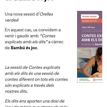
Una nova sessió d’
Orelles
verdes
!
En aquest cas, us convidem a
venir i gaudir amb
“Contes
explicats amb els dits”
a càrrec
Bambú és joc
de
.
La sessió de Contes explicats
amb els dits és una sessió de
contes diferent on tots
els contes
són explicats a través dels
nostres dits.
Els dits ens aporten una dosi de
joc i de màgia que atrapa
als més