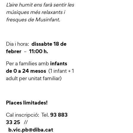
L’aire humit ens farà sentir les
músiques més relaxants i
fresques de Musinfant.
dissabte 18 de
Dia i hora:
febrer
11:00 h.
–
infants
Per a famílies amb
de 0 a 24 mesos
(1 infant + 1
adult per unitat familiar)
Places limitades!
93 883
Cal inscripció: Tel.
33 25
//
b.vic.pb@diba.cat