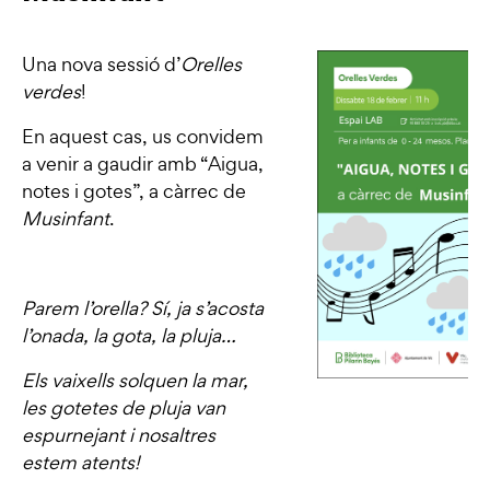
Una nova sessió d’
Orelles
verdes
!
En aquest cas, us convidem
a venir a gaudir amb “Aigua,
notes i gotes”, a càrrec de
Musinfant
.
Parem l’orella? Sí, ja s’acosta
l’onada, la gota, la pluja…
Els vaixells solquen la mar,
les gotetes de pluja van
espurnejant i nosaltres
estem atents!