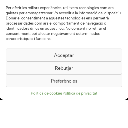
Per oferir les millors experiències, utilitzem tecnologies com ara
galetes per emmagatzemar i/o accedir a la informació del dispositiu.
Donar el consentiment a aquestes tecnologies ens permetrà
processar dades com ara el comportament de navegació o
identificadors únics en aquest lloc. No consentir o retirar el
consentiment, pot afectar negativament determinades
característiques i funcions.
Acceptar
Biblioteca Pilarin Bayés
Rebutjar
Passeig de la Generalitat, 1
08500 Vic
Preferències
Com arribar
Política de cookies
Política de privacitat
Avís legal
Política de privacitat
Política de cookies
Disseny web
+34 93 883 33 25