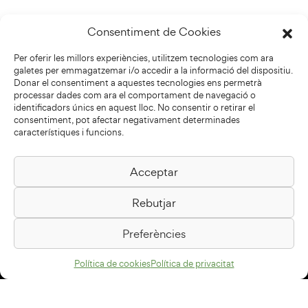
Consentiment de Cookies
Per oferir les millors experiències, utilitzem tecnologies com ara
galetes per emmagatzemar i/o accedir a la informació del dispositiu.
Donar el consentiment a aquestes tecnologies ens permetrà
processar dades com ara el comportament de navegació o
identificadors únics en aquest lloc. No consentir o retirar el
consentiment, pot afectar negativament determinades
característiques i funcions.
Acceptar
Biblioteca Pilarin Bayés
Rebutjar
Passeig de la Generalitat, 1
08500 Vic
Preferències
Com arribar
Política de cookies
Política de privacitat
Avís legal
Política de privacitat
Política de cookies
Disseny web