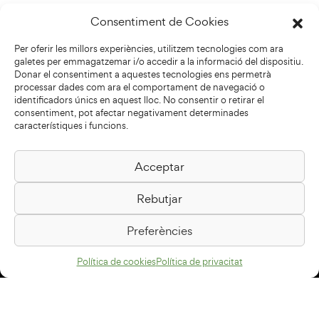
Consentiment de Cookies
Per oferir les millors experiències, utilitzem tecnologies com ara
galetes per emmagatzemar i/o accedir a la informació del dispositiu.
Donar el consentiment a aquestes tecnologies ens permetrà
processar dades com ara el comportament de navegació o
identificadors únics en aquest lloc. No consentir o retirar el
consentiment, pot afectar negativament determinades
característiques i funcions.
Acceptar
Biblioteca Pilarin Bayés
Rebutjar
Passeig de la Generalitat, 1
08500 Vic
Preferències
Com arribar
Política de cookies
Política de privacitat
Avís legal
Política de privacitat
Política de cookies
Disseny web