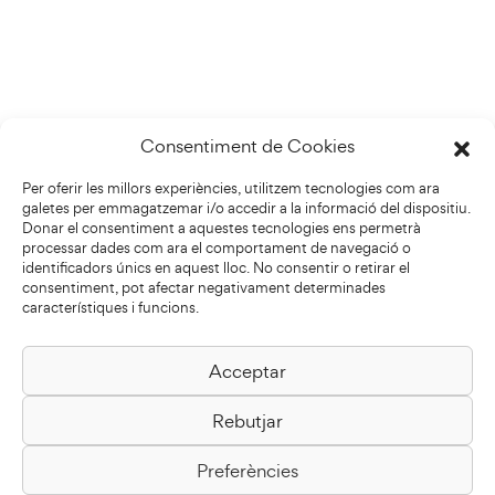
Consentiment de Cookies
Per oferir les millors experiències, utilitzem tecnologies com ara
galetes per emmagatzemar i/o accedir a la informació del dispositiu.
Donar el consentiment a aquestes tecnologies ens permetrà
processar dades com ara el comportament de navegació o
identificadors únics en aquest lloc. No consentir o retirar el
consentiment, pot afectar negativament determinades
característiques i funcions.
Acceptar
Biblioteca Pilarin Bayés
Rebutjar
Passeig de la Generalitat, 1
08500 Vic
Preferències
Com arribar