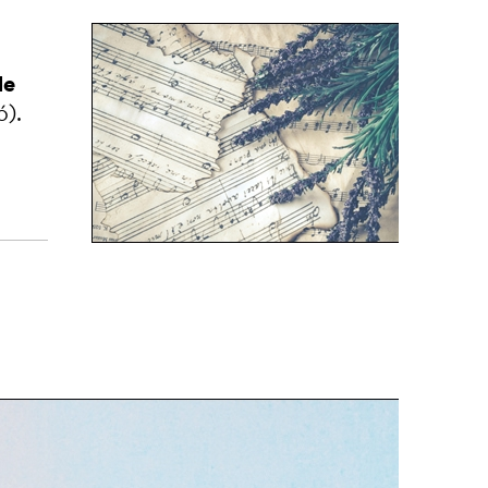
de
ó).