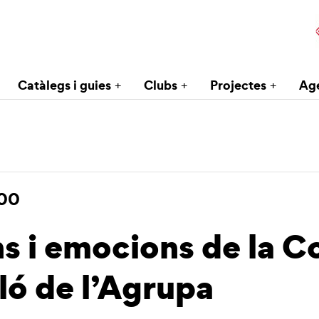
Catàlegs i guies
Clubs
Projectes
Ag
:00
 i emocions de la Co
ló de l’Agrupa