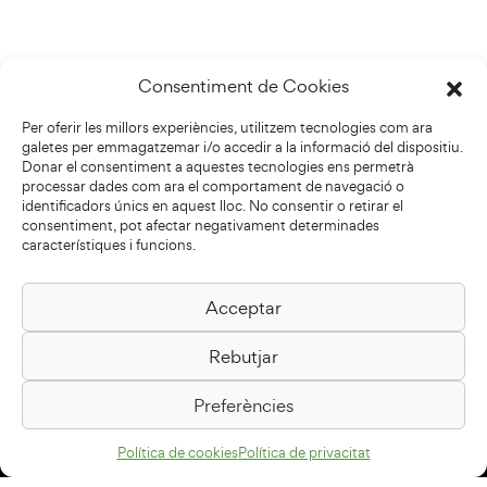
Consentiment de Cookies
Per oferir les millors experiències, utilitzem tecnologies com ara
galetes per emmagatzemar i/o accedir a la informació del dispositiu.
Donar el consentiment a aquestes tecnologies ens permetrà
processar dades com ara el comportament de navegació o
identificadors únics en aquest lloc. No consentir o retirar el
consentiment, pot afectar negativament determinades
característiques i funcions.
Acceptar
Biblioteca Pilarin Bayés
Rebutjar
Passeig de la Generalitat, 1
08500 Vic
Preferències
Com arribar
Política de cookies
Política de privacitat
Avís legal
Política de privacitat