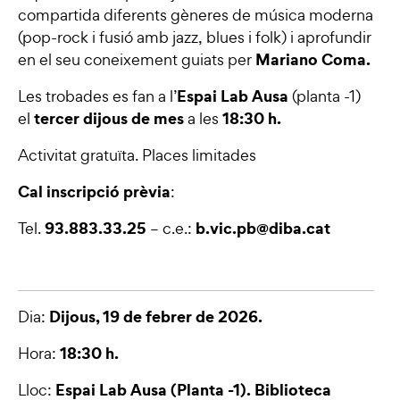
compartida diferents gèneres de música moderna
(pop-rock i fusió amb jazz, blues i folk) i aprofundir
Mariano Coma.
en el seu coneixement guiats per
Espai Lab Ausa
Les trobades es fan a l’
(planta -1)
tercer dijous de mes
18:30
h.
el
a les
Activitat gratuïta. Places limitades
Cal inscripció prèvia
:
93.883.33.25
b.vic.pb@diba.cat
Tel.
– c.e.:
Dijous, 19 de febrer de 2026.
Dia:
18:30 h.
Hora:
Espai Lab Ausa (Planta -1). Biblioteca
Lloc: