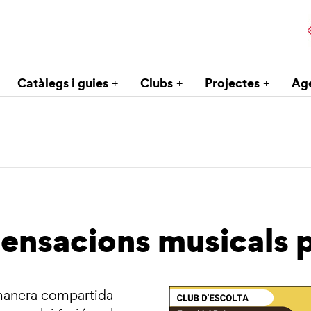
Catàlegs i guies
Clubs
Projectes
Ag
Sensacions musicals 
 manera compartida