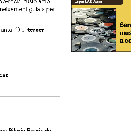
op-rock i fusió amb
coneixement guiats per
tercer
lanta -1) el
cat
eca Pilarin Bayés de