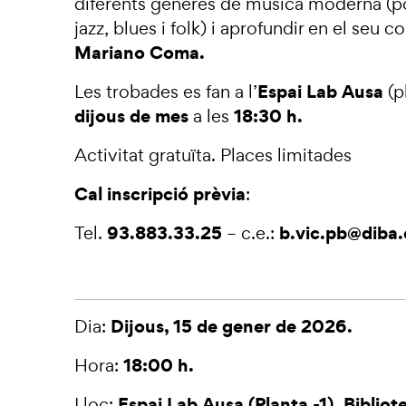
diferents gèneres de música moderna (p
jazz, blues i folk) i aprofundir en el seu 
Mariano Coma.
Espai Lab Ausa
Les trobades es fan a l’
(p
dijous de mes
18:30
h.
a les
Activitat gratuïta. Places limitades
Cal inscripció prèvia
:
93.883.33.25
b.vic.pb@diba.
Tel.
– c.e.:
Dijous, 15 de gener de 2026.
Dia:
18:00 h.
Hora:
Espai Lab Ausa (Planta -1). Bibliot
Lloc: