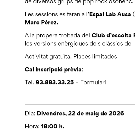
de diversos grups de pop rock osonenc.
Espai Lab Ausa
Les sessions es faran a l’
(
Marc Pérez.
Club d’escolta 
A la propera trobada del
les versions enèrgiques dels clàssics de
Activitat gratuïta. Places limitades
Cal inscripció prèvia
:
93.883.33.25
Tel.
–
Formulari
Divendres, 22 de maig de 2026
Dia:
18:00 h.
Hora: