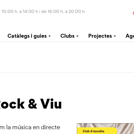
 10:00 h. a 14:00 h i de 16:00 h. a 20:00 h.
Catàlegs i guies
Clubs
Projectes
Ag
Rock & Viu
em la música en directe