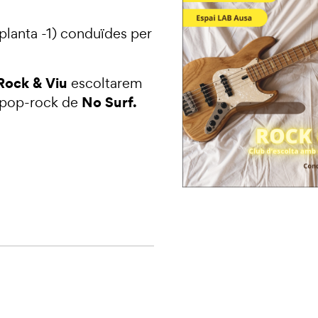
planta -1) conduïdes per
Rock & Viu
escoltarem
No Surf.
l pop-rock de