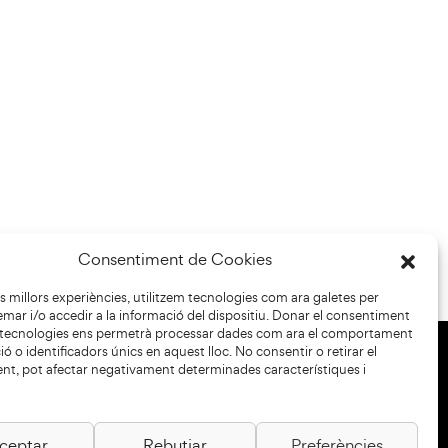
Consentiment de Cookies
les millors experiències, utilitzem tecnologies com ara galetes per
r i/o accedir a la informació del dispositiu. Donar el consentiment
 tecnologies ens permetrà processar dades com ara el comportament
ó o identificadors únics en aquest lloc. No consentir o retirar el
nt, pot afectar negativament determinades característiques i
+34 93 883 33 25
Col·laboradors:
ceptar
Rebutjar
Preferències