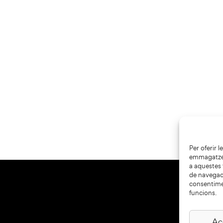
Per oferir 
emmagatzema
a aquestes
de navegaci
consentime
funcions.
Ac