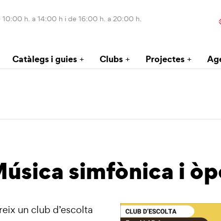
 10:00 h. a 14:00 h i de 16:00 h. a 20:00 h.
Catàlegs i guies
Clubs
Projectes
Ag
Música simfònica i òp
reix un club d’escolta