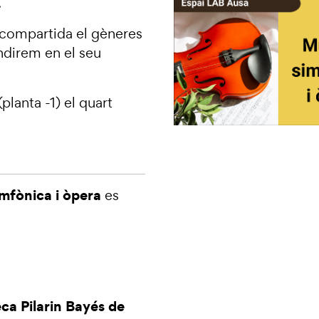
.
compartida el gèneres
ndirem en el seu
(planta -1) el quart
imfònica i òpera
es
eca Pilarin Bayés de