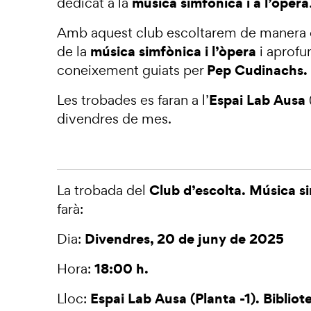
música simfònica i a l’òpera
dedicat a la
Amb aquest club escoltarem de manera 
música simfònica i l’òpera
de la
i aprofu
Pep Cudinachs.
coneixement guiats per
Espai Lab Ausa
Les trobades es faran a l’
divendres de mes.
Club d’escolta. Música s
La trobada del
farà:
Divendres, 20 de juny de 2025
Dia:
18:00 h.
Hora:
Espai Lab Ausa (Planta -1). Bibliot
Lloc: