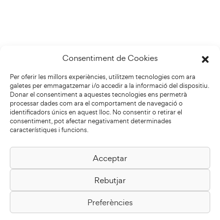
Consentiment de Cookies
Per oferir les millors experiències, utilitzem tecnologies com ara
galetes per emmagatzemar i/o accedir a la informació del dispositiu.
Donar el consentiment a aquestes tecnologies ens permetrà
processar dades com ara el comportament de navegació o
identificadors únics en aquest lloc. No consentir o retirar el
consentiment, pot afectar negativament determinades
característiques i funcions.
Acceptar
Biblioteca Pilarin Bayés
Rebutjar
Passeig de la Generalitat, 1
08500 Vic
Preferències
Com arribar