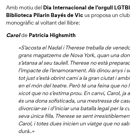
Dia Internacional de l’orgull LGTBIQ
Amb motiu del
Biblioteca Pilarin Bayés de Vic
us proposa un
club d
monogràfic al voltant del llibre:
Carol
Patricia Highsmith
de
«S’acosta el Nadal i Therese treballa de venedora
grans magatzems de Nova York, quan una dona a
s’atansa al seu taulell. Therese no està preparada
l’impacte de l’enamorament. Als dinou anys i sens
tot just s’està obrint camí a la gran ciutat i ambici
en el món del teatre. Però té una feina que no li a
xicot que no s’estima prou. En canvi, Carol, ja a la
és una dona sofisticada, una mestressa de casa a
divorciar-se i d’iniciar una batalla legal per la cus
seva única filla. Therese se sent irresistiblement a
Carol, i totes dues inicien un viatge que no saben
durà..
»