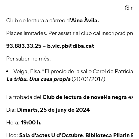
(Sinop
Aina Àvila.
Club de lectura a càrrec d’
Places limitades. Per assistir al club cal inscripció prèvi
93.883.33.25
b.vic.pb@diba.cat
–
Per saber-ne més:
Veiga, Elsa.
“El precio de la sal o Carol de Patricia 
La tribu. Una casa propia
(20/01/2017)
Club de lectura de novel·la negra
La trobada del
es fa
Dimarts, 25 de juny de 2024
Dia:
19:00 h.
Hora:
Sala d’actes U d’Octubre
Biblioteca Pilarin Ba
Lloc:
.