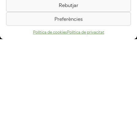
Rebutjar
Passeig de la Generalitat, 1
08500 Vic
Preferències
Com arribar
Política de cookies
Política de privacitat
Avís legal
Política de privacitat
Política de cookies
Disseny web
+34 93 883 33 25
Col·laboradors:
Subscriu-te al newsletter