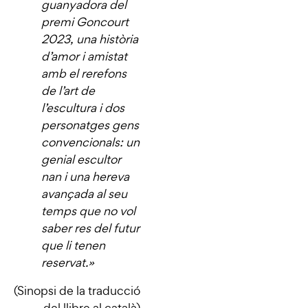
guanyadora del
premi Goncourt
2023, una història
d’amor i amistat
amb el rerefons
de l’art de
l’escultura i dos
personatges gens
convencionals: un
genial escultor
nan i una hereva
avançada al seu
temps que no vol
saber res del futur
que li tenen
reservat.
»
(Sinopsi de la traducció
del llibre al català)