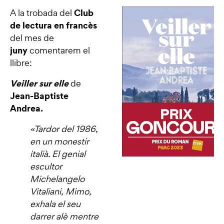
Club
A la trobada del
de lectura en francès
del mes de
juny
comentarem el
llibre:
Veiller sur elle
de
Jean-Baptiste
Andrea.
«Tardor del 1986,
en un monestir
italià. El genial
escultor
Michelangelo
Vitaliani, Mimo,
exhala el seu
darrer alè mentre