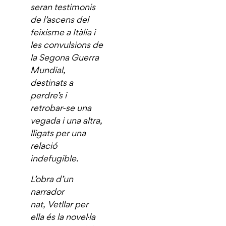
seran testimonis
de l’ascens del
feixisme a Itàlia i
les convulsions de
la Segona Guerra
Mundial,
destinats a
perdre’s i
retrobar-se una
vegada i una altra,
lligats per una
relació
indefugible.
L’obra d’un
narrador
nat,
Vetllar per
ella
és la novel·la