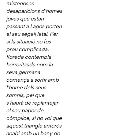
misterioses
desaparicions d’homes
joves que estan
passant a Lagos porten
el seu segell letal. Per
si la situació no fos
prou complicada,
Korede contempla
horroritzada com la
seva germana
comença a sortir amb
l’home dels seus
somnis, pel que
s’haurà de replantejar
el seu paper de
còmplice, si no vol que
aquest triangle amorós
acabi amb un bany de