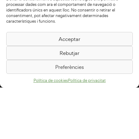
processar dades com ara el comportament de navegació o
identificadors únics en aquest lloc. No consentir o retirar el
consentiment, pot afectar negativament determinades
característiques i funcions.
Acceptar
Biblioteca Pilarin Bayés
Rebutjar
Passeig de la Generalitat, 1
08500 Vic
Preferències
Com arribar
Política de cookies
Política de privacitat
Avís legal
Política de privacitat
Política de cookies
Disseny web
+34 93 883 33 25
Col·laboradors: