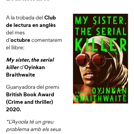
Club
A la trobada del
de lectura en anglès
del mes
octubre
d’
comentarem
el llibre:
My sister, the serial
killer
Oyinkan
d’
Braithwaite
Guanyadora del premi
British Book Award
(Crime and thriller)
2020.
“L’Ayoola té un greu
problema amb els seus