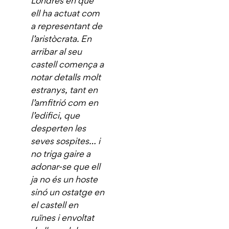
Londres en què
ell ha actuat com
a representant de
l’aristòcrata. En
arribar al seu
castell comença a
notar detalls molt
estranys, tant en
l’amfitrió com en
l’edifici, que
desperten les
seves sospites… i
no triga gaire a
adonar-se que ell
ja no és un hoste
sinó un ostatge en
el castell en
ruïnes i envoltat