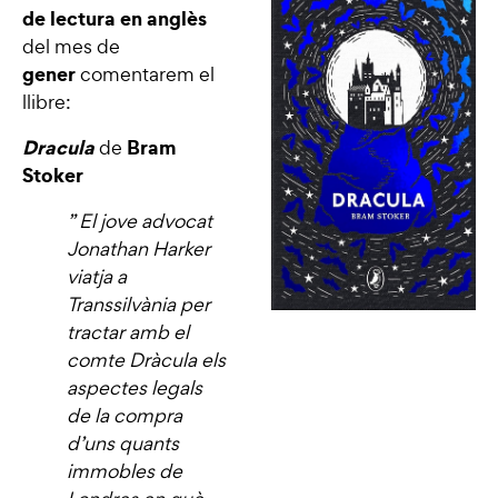
de lectura en anglès
del mes de
gener
comentarem el
llibre:
Dracula
Bram
de
Stoker
” El jove advocat
Jonathan Harker
viatja a
Transsilvània per
tractar amb el
comte Dràcula els
aspectes legals
de la compra
d’uns quants
immobles de