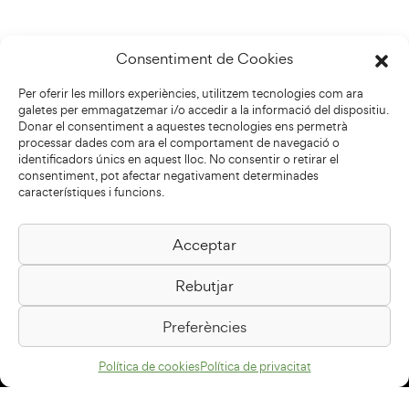
Consentiment de Cookies
Per oferir les millors experiències, utilitzem tecnologies com ara
galetes per emmagatzemar i/o accedir a la informació del dispositiu.
Donar el consentiment a aquestes tecnologies ens permetrà
processar dades com ara el comportament de navegació o
identificadors únics en aquest lloc. No consentir o retirar el
consentiment, pot afectar negativament determinades
característiques i funcions.
Acceptar
Biblioteca Pilarin Bayés
Rebutjar
Passeig de la Generalitat, 1
08500 Vic
Preferències
Com arribar
Política de cookies
Política de privacitat
Avís legal
Política de privacitat
Política de cookies