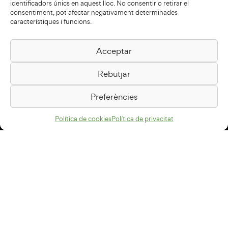
identificadors únics en aquest lloc. No consentir o retirar el
consentiment, pot afectar negativament determinades
característiques i funcions.
Acceptar
Biblioteca Pilarin Bayés
Rebutjar
Passeig de la Generalitat, 1
08500 Vic
Preferències
Com arribar
Política de cookies
Política de privacitat
Avís legal
Política de privacitat
Política de cookies
Disseny web
+34 93 883 33 25
Col·laboradors: