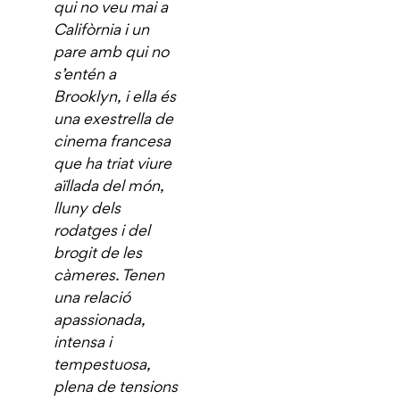
qui no veu mai a
Califòrnia i un
pare amb qui no
s’entén a
Brooklyn, i ella és
una exestrella de
cinema francesa
que ha triat viure
aïllada del món,
lluny dels
rodatges i del
brogit de les
càmeres. Tenen
una relació
apassionada,
intensa i
tempestuosa,
plena de tensions