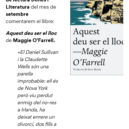
Literatura
del mes de
setembre
comentarem el llibre:
Aquest deu ser el lloc
Maggie O’Farrell.
de
«El Daniel Sullivan
i la Claudette
Wells són una
parella
improbable: ell és
de Nova York
però viu perdut
enmig del no-res
a Irlanda, ha
deixat enrere un
divorci, dos fills a