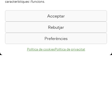
característiques i funcions.
Acceptar
Biblioteca Pilarin Bayés
Rebutjar
Passeig de la Generalitat, 1
08500 Vic
Preferències
Com arribar
Política de cookies
Política de privacitat
Avís legal
Política de privacitat
Política de cookies
Disseny web
+34 93 883 33 25
Col·laboradors: