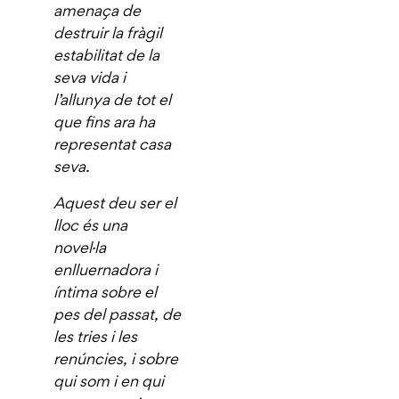
amenaça de
destruir la fràgil
estabilitat de la
seva vida i
l’allunya de tot el
que fins ara ha
representat casa
seva.
Aquest deu ser el
lloc és una
novel·la
enlluernadora i
íntima sobre el
pes del passat, de
les tries i les
renúncies, i sobre
qui som i en qui