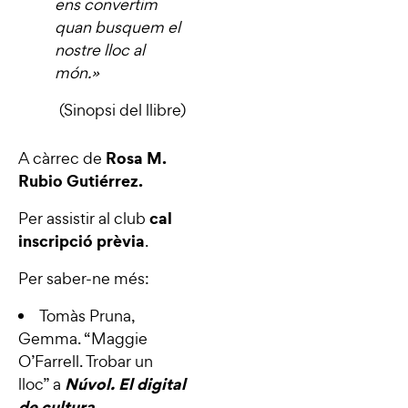
ens convertim
quan busquem el
nostre lloc al
món.
»
(Sinopsi del llibre)
Rosa M.
A càrrec de
Rubio Gutiérrez.
cal
Per assistir al club
inscripció prèvia
.
Per saber-ne més:
Tomàs Pruna,
Gemma. “
Maggie
O’Farrell. Trobar un
Núvol. El digital
lloc
” a
de cultura