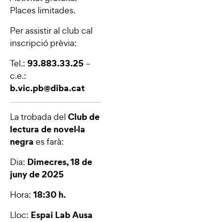
Places limitades.
Per assistir al club cal
inscripció prèvia:
93.883.33.25
Tel.:
–
c.e.:
b.vic.pb@diba.cat
Club de
La trobada del
lectura de novel·la
negra
es farà:
Dimecres, 18 de
Dia:
juny de 2025
18:30 h.
Hora:
Espai Lab Ausa
Lloc: