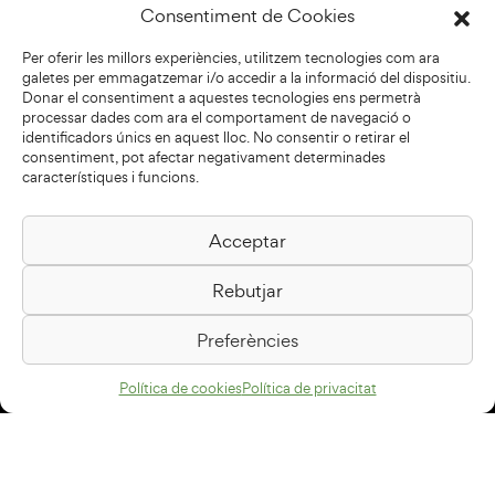
Consentiment de Cookies
Per oferir les millors experiències, utilitzem tecnologies com ara
galetes per emmagatzemar i/o accedir a la informació del dispositiu.
Donar el consentiment a aquestes tecnologies ens permetrà
processar dades com ara el comportament de navegació o
identificadors únics en aquest lloc. No consentir o retirar el
consentiment, pot afectar negativament determinades
característiques i funcions.
Acceptar
Biblioteca Pilarin Bayés
Rebutjar
Passeig de la Generalitat, 1
08500 Vic
Preferències
Com arribar
Política de cookies
Política de privacitat
Avís legal
Política de privacitat
Política de cookies
Disseny web