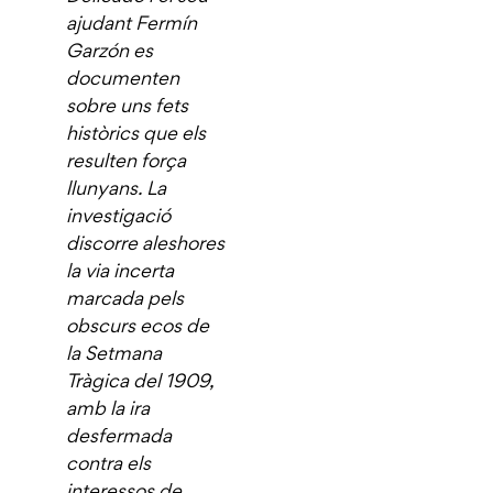
ajudant Fermín
Garzón es
documenten
sobre uns fets
històrics que els
resulten força
llunyans. La
investigació
discorre aleshores
la via incerta
marcada pels
obscurs ecos de
la Setmana
Tràgica del 1909,
amb la ira
desfermada
contra els
interessos de