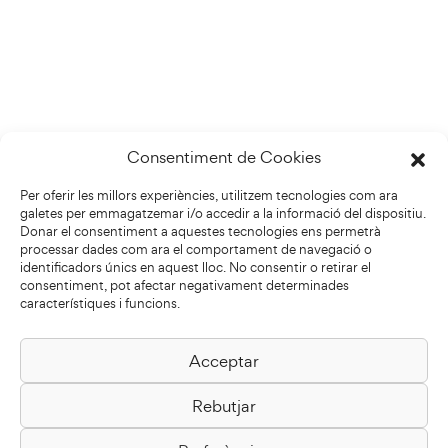
Consentiment de Cookies
Per oferir les millors experiències, utilitzem tecnologies com ara
galetes per emmagatzemar i/o accedir a la informació del dispositiu.
Donar el consentiment a aquestes tecnologies ens permetrà
processar dades com ara el comportament de navegació o
identificadors únics en aquest lloc. No consentir o retirar el
consentiment, pot afectar negativament determinades
característiques i funcions.
Acceptar
Biblioteca Pilarin Bayés
Rebutjar
Passeig de la Generalitat, 1
08500 Vic