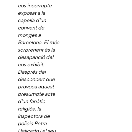
cos incorrupte
exposat a la
capella d’un
convent de
monges a
Barcelona. El més
sorprenent és la
desaparició del
cos exhibit.
Després del
desconcert que
provoca aquest
presumpte acte
d’un fanàtic
religiós, la
inspectora de
policia Petra
Delicado i el seu