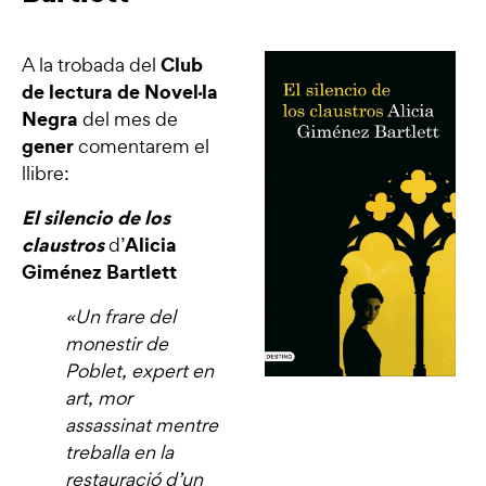
Club
A la trobada del
de lectura de Novel·la
Negra
del mes de
gener
comentarem el
llibre:
El silencio de los
claustros
Alicia
d’
Giménez Bartlett
«Un frare del
monestir de
Poblet, expert en
art, mor
assassinat mentre
treballa en la
restauració d’un