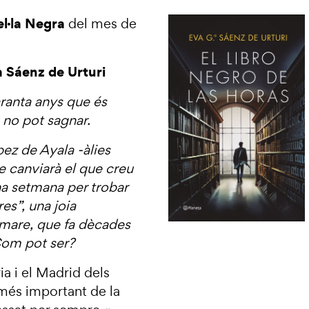
l·la Negra
del mes de
 Sáenz de Urturi
aranta anys que és
 no pot sagnar.
pez de Ayala -àlies
 canviarà el que creu
na setmana per trobar
es”, una joia
a mare, que fa dècades
Com pot ser?
ia i el Madrid dels
l més important de la