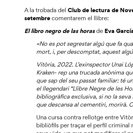
Club de lectura de Nove
A la trobada del
setembre
comentarem el llibre:
El libro negro de las horas
Eva García
de
«No es pot segrestar algú que fa qu
mort, i, per descomptat, aquest algú
Vitòria, 2022. L’exinspector Unai Ló
Kraken- rep una trucada anònima que
que sap del seu passat familiar: té u
el llegendari “Llibre Negre de les Hor
bibliogràfica exclusiva, si no la sev
que descansa al cementiri, morirà. 
Una cursa contra rellotge entre Vitòr
bibliòfils per traçar el perfil crimina