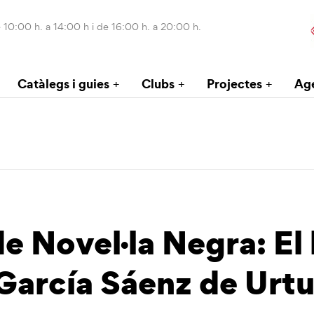
 10:00 h. a 14:00 h i de 16:00 h. a 20:00 h.
Catàlegs i guies
Clubs
Projectes
Ag
e Novel·la Negra: El
 García Sáenz de Urtu