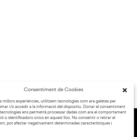
Consentiment de Cookies
les millors experiències, utilitzem tecnologies com ara galetes per
r i/o accedir a la informació del dispositiu. Donar el consentiment
 tecnologies ens permetrà processar dades com ara el comportament
ó o identificadors únics en aquest lloc. No consentir o retirar el
nt, pot afectar negativament determinades característiques i
+34 93 883 33 25