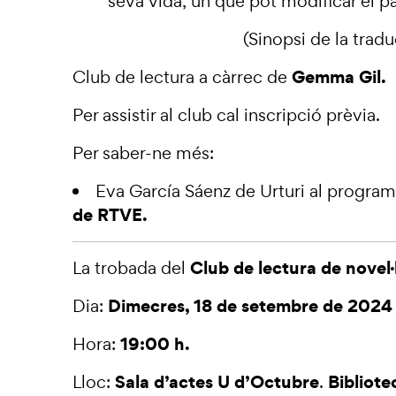
seva vida, un que pot modificar el p
(Sinopsi de la traduc
Gemma Gil.
Club de lectura a càrrec de
Per assistir al club cal inscripció prèvia.
Per saber-ne més:
Eva García Sáenz de Urturi al progra
de RTVE.
Club de lectura de novel·
La trobada del
Dimecres, 18 de setembre de 2024
Dia:
19:00 h.
Hora:
Sala d’actes U d’Octubre
Bibliote
Lloc:
.