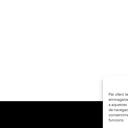
Per oferir 
emmagatzema
a aquestes
de navegaci
consentime
funcions.