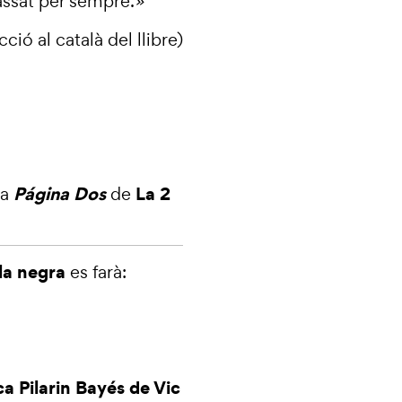
assat per sempre.
»
ció al català del llibre)
Página Dos
La 2
ma
de
la negra
es farà:
ca Pilarin Bayés de Vic