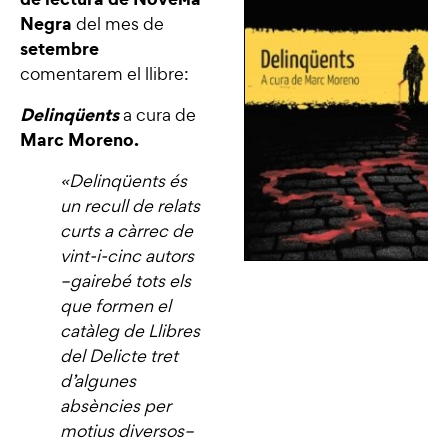
Negra
del mes de
setembre
comentarem el llibre:
Delinqüents
a cura de
Marc Moreno.
«Delinqüents és
un recull de relats
curts a càrrec de
vint-i-cinc autors
–gairebé tots els
que formen el
catàleg de Llibres
del Delicte tret
d’algunes
absències per
motius diversos–