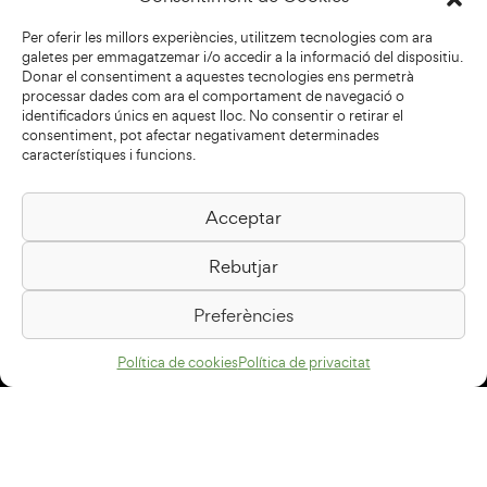
Per oferir les millors experiències, utilitzem tecnologies com ara
galetes per emmagatzemar i/o accedir a la informació del dispositiu.
Donar el consentiment a aquestes tecnologies ens permetrà
processar dades com ara el comportament de navegació o
identificadors únics en aquest lloc. No consentir o retirar el
consentiment, pot afectar negativament determinades
característiques i funcions.
Acceptar
Biblioteca Pilarin Bayés
Rebutjar
Passeig de la Generalitat, 1
08500 Vic
Preferències
Com arribar
Política de cookies
Política de privacitat
Avís legal
Política de privacitat
Política de cookies
Disseny web