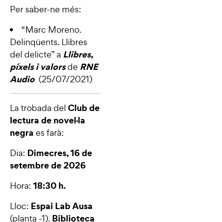
Per saber-ne més:
“
Marc Moreno.
Delinqüents. Llibres
Llibres,
del delicte
” a
píxels i valors
RNE
de
Audio
(25/07/2021)
Club de
La trobada del
lectura de novel·la
negra
es farà:
Dimecres, 16 de
Dia:
setembre de 2026
18:30 h.
Hora:
Espai Lab Ausa
Lloc:
Biblioteca
(planta -1).