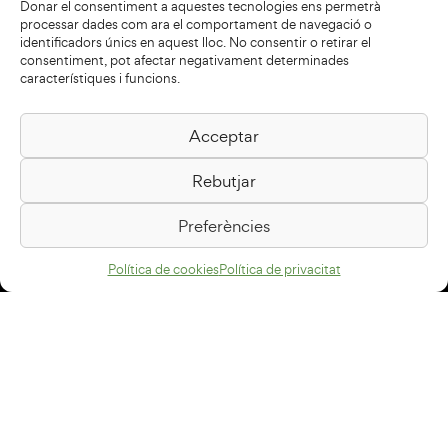
Donar el consentiment a aquestes tecnologies ens permetrà
processar dades com ara el comportament de navegació o
identificadors únics en aquest lloc. No consentir o retirar el
consentiment, pot afectar negativament determinades
característiques i funcions.
Acceptar
Biblioteca Pilarin Bayés
Rebutjar
Passeig de la Generalitat, 1
08500 Vic
Preferències
Com arribar
Política de cookies
Política de privacitat
Avís legal
Política de privacitat
Política de cookies
Disseny web
+34 93 883 33 25
Col·laboradors: