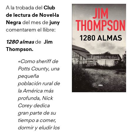
Club
A la trobada del
de lectura de Novel·la
Negra
juny
del mes de
comentarem el llibre:
1280 almas
Jim
de
Thompson
.
«Como sheriff de
Potts County, una
pequeña
población rural de
la América más
profunda, Nick
Corey dedica
gran parte de su
tiempo a comer,
dormir y eludir los