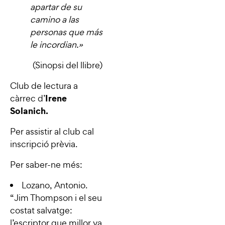
apartar de su
camino a las
personas que más
le incordian.
»
(Sinopsi del llibre)
Club de lectura a
Irene
càrrec d’
Solanich.
Per assistir al club cal
inscripció prèvia.
Per saber-ne més:
Lozano, Antonio.
“
Jim Thompson i el seu
costat salvatge:
l’escriptor que millor va