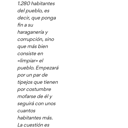
1.280 habitantes
del pueblo, es
decir, que ponga
fin a su
haraganería y
corrupción, sino
que más bien
consiste en
«limpiar» el
pueblo. Empezará
por un par de
tipejos que tienen
por costumbre
mofarse de él y
seguirá con unos
cuantos
habitantes más.
La cuestión es