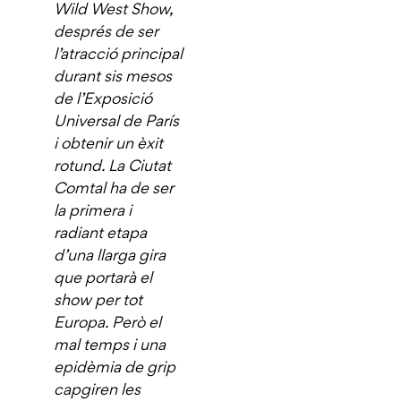
Wild West Show,
després de ser
l’atracció principal
durant sis mesos
de l’Exposició
Universal de París
i obtenir un èxit
rotund. La Ciutat
Comtal ha de ser
la primera i
radiant etapa
d’una llarga gira
que portarà el
show per tot
Europa. Però el
mal temps i una
epidèmia de grip
capgiren les