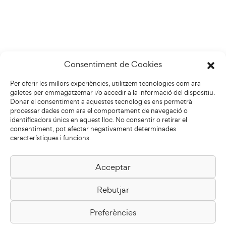
Consentiment de Cookies
Per oferir les millors experiències, utilitzem tecnologies com ara
galetes per emmagatzemar i/o accedir a la informació del dispositiu.
Donar el consentiment a aquestes tecnologies ens permetrà
processar dades com ara el comportament de navegació o
identificadors únics en aquest lloc. No consentir o retirar el
consentiment, pot afectar negativament determinades
característiques i funcions.
Acceptar
Biblioteca Pilarin Bayés
Rebutjar
Passeig de la Generalitat, 1
08500 Vic
Preferències
Com arribar