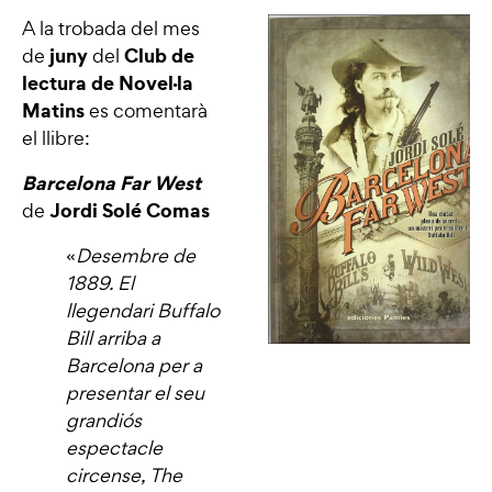
A la trobada del mes
juny
Club de
de
del
lectura de Novel·la
Matins
es comentarà
el llibre:
Barcelona Far West
Jordi Solé Comas
de
«
Desembre de
1889. El
llegendari Buffalo
Bill arriba a
Barcelona per a
presentar el seu
grandiós
espectacle
circense, The