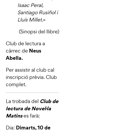
Isaac Peral,
Santiago Rusiñol i
Lluís Millet.
»
(Sinopsi del llibre)
Club de lectura a
Neus
càrrec de
Abella.
Per assistir al club cal
inscripció prèvia. Club
complet.
Club de
La trobada del
lectura de Novel·la
Matins
es farà:
Dimarts, 10 de
Dia: