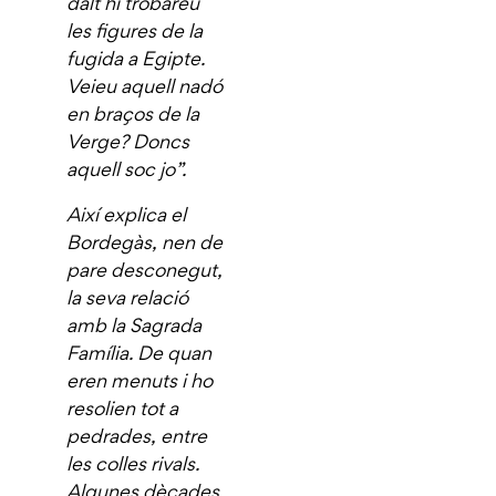
dalt hi trobareu
les figures de la
fugida a Egipte.
Veieu aquell nadó
en braços de la
Verge? Doncs
aquell soc jo”.
Així explica el
Bordegàs, nen de
pare desconegut,
la seva relació
amb la Sagrada
Família. De quan
eren menuts i ho
resolien tot a
pedrades, entre
les colles rivals.
Algunes dècades