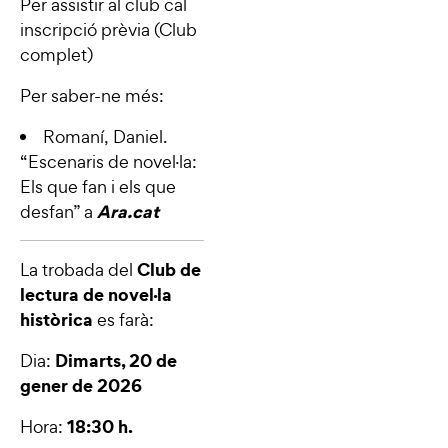
Per assistir al club cal
inscripció prèvia (Club
complet)
Per saber-ne més:
Romaní, Daniel.
“Escenaris de novel·la:
Els que fan i els que
Ara.cat
desfan
” a
Club de
La trobada del
lectura de novel·la
històrica
es farà:
Dimarts, 20 de
Dia:
gener de 2026
18:30 h.
Hora: