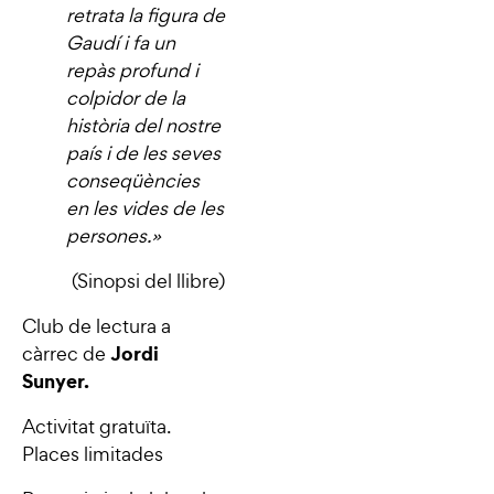
retrata la figura de
Gaudí i fa un
repàs profund i
colpidor de la
història del nostre
país i de les seves
conseqüències
en les vides de les
persones.
»
(Sinopsi del llibre)
Club de lectura a
Jordi
càrrec de
Sunyer.
Activitat gratuïta.
Places limitades