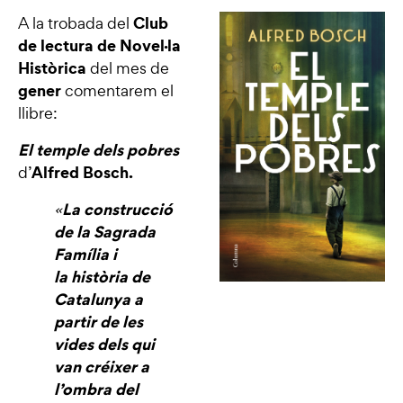
Club
A la trobada del
de lectura de Novel·la
Històrica
del mes de
gener
comentarem el
llibre:
El temple dels pobres
Alfred Bosch
.
d’
La construcció
«
de la Sagrada
Família i
la història de
Catalunya a
partir de les
vides dels qui
van créixer a
l’ombra del