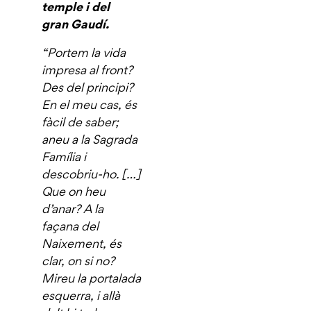
temple i del
gran Gaudí.
“Portem la vida
impresa al front?
Des del principi?
En el meu cas, és
fàcil de saber;
aneu a la Sagrada
Família i
descobriu-ho. […]
Que on heu
d’anar? A la
façana del
Naixement, és
clar, on si no?
Mireu la portalada
esquerra, i allà