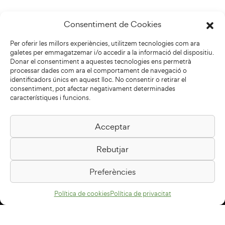
Consentiment de Cookies
Per oferir les millors experiències, utilitzem tecnologies com ara
galetes per emmagatzemar i/o accedir a la informació del dispositiu.
Donar el consentiment a aquestes tecnologies ens permetrà
processar dades com ara el comportament de navegació o
identificadors únics en aquest lloc. No consentir o retirar el
consentiment, pot afectar negativament determinades
característiques i funcions.
Acceptar
Biblioteca Pilarin Bayés
Rebutjar
Passeig de la Generalitat, 1
08500 Vic
Preferències
Com arribar
Política de cookies
Política de privacitat
Avís legal
Política de privacitat
Política de cookies
Disseny web