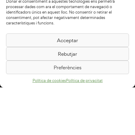
Donar el consentiment a aquestes tecnologies ens permetrà
processar dades com ara el comportament de navegació o
identificadors únics en aquest lloc. No consentir o retirar el
consentiment, pot afectar negativament determinades
característiques i funcions.
Acceptar
Biblioteca Pilarin Bayés
Rebutjar
Passeig de la Generalitat, 1
08500 Vic
Preferències
Com arribar
Política de cookies
Política de privacitat
Avís legal
Política de privacitat
Política de cookies
Disseny web
+34 93 883 33 25
Col·laboradors: