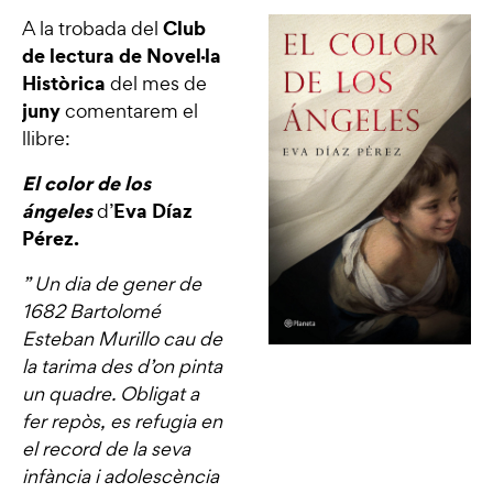
Club
A la trobada del
de lectura de Novel·la
Històrica
del mes de
juny
comentarem el
llibre:
El color de los
ángeles
Eva Díaz
d’
Pérez.
” Un dia de gener de
1682 Bartolomé
Esteban Murillo cau de
la tarima des d’on pinta
un quadre. Obligat a
fer repòs, es refugia en
el record de la seva
infància i adolescència