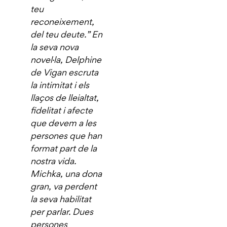
teu
reconeixement,
del teu deute.” En
la seva nova
novel·la, Delphine
de Vigan escruta
la intimitat i els
llaços de lleialtat,
fidelitat i afecte
que devem a les
persones que han
format part de la
nostra vida.
Michka, una dona
gran, va perdent
la seva habilitat
per parlar. Dues
persones