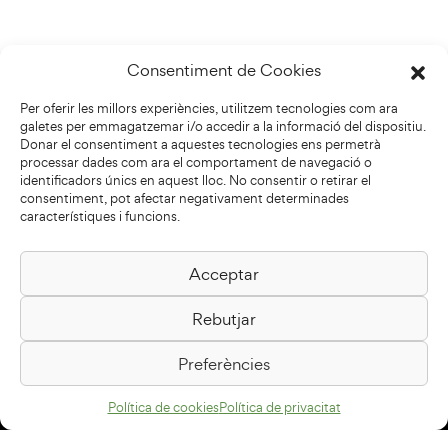
Consentiment de Cookies
Per oferir les millors experiències, utilitzem tecnologies com ara
galetes per emmagatzemar i/o accedir a la informació del dispositiu.
Donar el consentiment a aquestes tecnologies ens permetrà
processar dades com ara el comportament de navegació o
identificadors únics en aquest lloc. No consentir o retirar el
consentiment, pot afectar negativament determinades
característiques i funcions.
Acceptar
Biblioteca Pilarin Bayés
Rebutjar
Passeig de la Generalitat, 1
08500 Vic
Preferències
Com arribar
Política de cookies
Política de privacitat
Avís legal
Política de privacitat