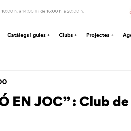
 10:00 h. a 14:00 h i de 16:00 h. a 20:00 h.
Catàlegs i guies
Clubs
Projectes
Ag
00
 EN JOC” : Club de 