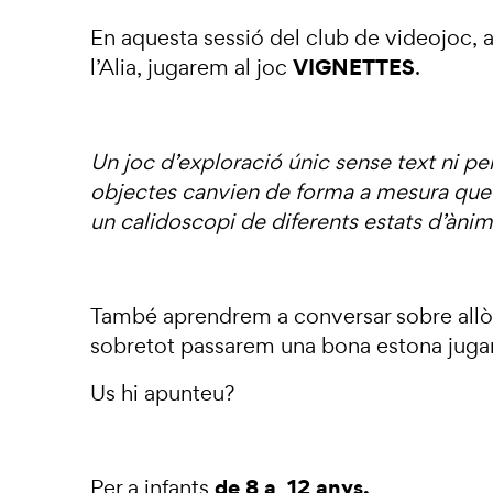
En aquesta sessió del club de videojoc, a 
VIGNETTES
l’Alia, jugarem al joc
.
Un joc d’exploració únic sense text ni pe
objectes canvien de forma a mesura que e
un calidoscopi de diferents estats d’ànim 
També aprendrem a conversar sobre allò
sobretot passarem una bona estona jugant
Us hi apunteu?
de 8 a 12 anys.
Per a infants