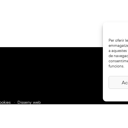
Per oferir 
emmagatzema
a aquestes
de navegaci
consentime
funcions.
Ac
ookies
Disseny web