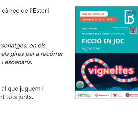
càrrec de l’Ester i
rsonatges, on els
ls gires per a recórrer
i escenaris.
 al que juguem i
 tots junts.