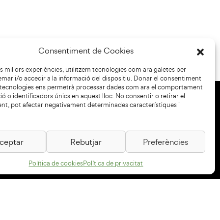
Consentiment de Cookies
les millors experiències, utilitzem tecnologies com ara galetes per
r i/o accedir a la informació del dispositiu. Donar el consentiment
 tecnologies ens permetrà processar dades com ara el comportament
ó o identificadors únics en aquest lloc. No consentir o retirar el
nt, pot afectar negativament determinades característiques i
+34 93 883 33 25
Col·laboradors:
ceptar
Rebutjar
Preferències
Política de cookies
Política de privacitat
Subscriu-te al newsletter